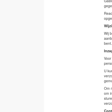
Gast
gege
Reac
opges
Wijz
Wij 
aanb
bent.
Inza
Voor 
pers
U ku
verz
gemo
Om m
om i
sture
verz
Con