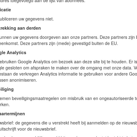
adres toegevoegd aan de lijst van abonnees.
icatie
publiceren uw gegevens niet.
trekking aan derden
kunnen uw gegevens doorgeven aan onze partners. Deze partners zijn b
eenkomst. Deze partners zijn (mede) gevestigd buiten de EU.
le Analytics
gebruiken Google Analytics om bezoek aan deze site bij te houden. Er
le gesloten om afspraken te maken over de omgang met onze data. Ve
staan de verkregen Analytics informatie te gebruiken voor andere Google
ssen anonimiseren.
iliging
nemen beveiligingsmaatregelen om misbruik van en ongeautoriseerde 
rken.
artermijnen
wsbrief: de gegevens die u verstrekt heeft bij aanmelden op de nieuws
uitschrijft voor de nieuwsbrief.