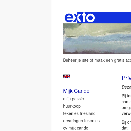
Beheer je site
of
maak een gratis ac
Pri
Deze
Mijk Cando
Bij i
mijn passie
cont
huurkoop
omga
tekenles friesland
verwe
ervaringen tekenles
Bij 
cv mijk cando
dat: