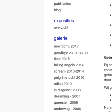
publicaties
blog
exposities
overzicht
galerie
new born, 2017
goodbye planet earth
Gebr
tibet 2015
falling angels 2014
Bij h
cont
scream 2010-2014
gebr
pelgrimstocht 2010
door
adieu 2010
Wij 
in disguise: 2008
dreaming - 2007
queeste - 2006
Na i
onderweg - 2006