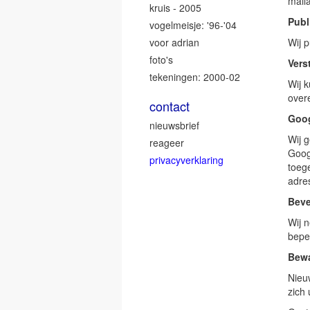
mail
kruis - 2005
Publ
vogelmeisje: '96-'04
voor adrian
Wij 
foto's
Vers
tekeningen: 2000-02
Wij 
over
contact
Goog
nieuwsbrief
Wij 
reageer
Goog
privacyverklaring
toege
adre
Beve
Wij 
bepe
Bewa
Nieu
zich 