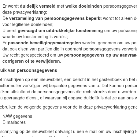
Er wordt
duidelijk vermeld
met
welke doeleinden
persoonsgegevens
deze privacyverklaring;
De
verzameling van persoonsgegevens beperkt
wordt tot alleen 
voor legitieme doeleinden;
U eerst
gevraagd om uitdrukkelijke toestemming
om uw persoonsg
waarin uw toestemming is vereist;
Er
passende beveiligingsmaatregelen
worden genomen om uw per
dat ook eisen van partijen die in opdracht persoonsgegevens verwer
Uw recht gerespecteerd om uw
persoonsgegevens op uw aanvraag 
corrigeren of te verwijderen
.
uik van persoonsgegevens
et inschrijven op een nieuwsbrief, een bericht in het gastenboek en het 
actformulier verkrijgen wij bepaalde gegevens van u. Dat kunnen pers
uiken uitsluitend de persoonsgegevens die rechtstreeks door u worden
 u gevraagde dienst, of waarvan bij opgave duidelijk is dat ze aan ons
gebruiken de volgende gegevens voor de in deze privacyverklaring ge
NAW gegevens
E-mailadres
nschrijving op de nieuwsbrief ontvangt u een e-mail om uw inschrijving