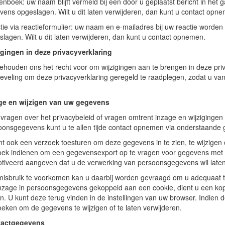
enboek: uw naam blijft vermeld bij een door u geplaatst bericht in het
vens opgeslagen. Wilt u dit laten verwijderen, dan kunt u contact opn
tie via reactieformulier: uw naam en e-mailadres bij uw reactie worden
lagen. Wilt u dit laten verwijderen, dan kunt u contact opnemen.
igingen in deze privacyverklaring
behouden ons het recht voor om wijzigingen aan te brengen in deze priv
eveling om deze privacyverklaring geregeld te raadplegen, zodat u van
ge en wijzigen van uw gegevens
vragen over het privacybeleid of vragen omtrent inzage en wijzigingen 
oonsgegevens kunt u te allen tijde contact opnemen via onderstaande
nt ook een verzoek toesturen om deze gegevens in te zien, te wijzigen 
oek indienen om een gegevensexport op te vragen voor gegevens met 
tiveerd aangeven dat u de verwerking van persoonsgegevens wil late
isbruik te voorkomen kan u daarbij worden gevraagd om u adequaat te
nzage in persoonsgegevens gekoppeld aan een cookie, dient u een kopi
n. U kunt deze terug vinden in de instellingen van uw browser. Indien 
oeken om de gegevens te wijzigen of te laten verwijderen.
tactgegevens