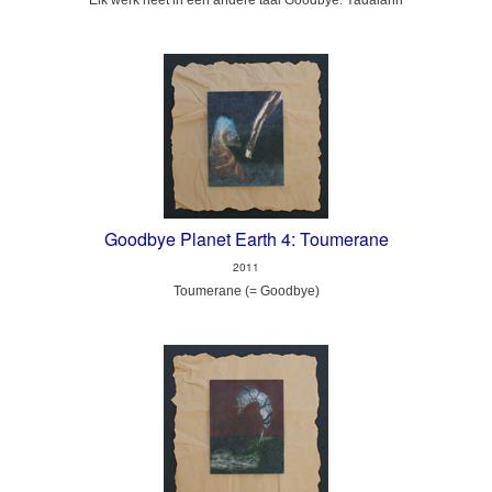
Elk werk heet in een andere taal Goodbye: Yadalanh
Goodbye Planet Earth 4: Toumerane
2011
Toumerane (= Goodbye)