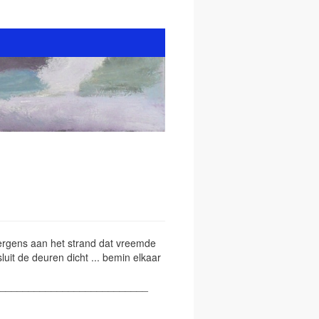
t ergens aan het strand dat vreemde
sluit de deuren dicht ... bemin elkaar
__________________________