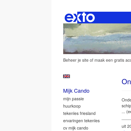
Beheer je site
of
maak een gratis ac
On
Mijk Cando
mijn passie
Onder
schip
huurkoop
... (
tekenles friesland
____
ervaringen tekenles
uit 
cv mijk cando