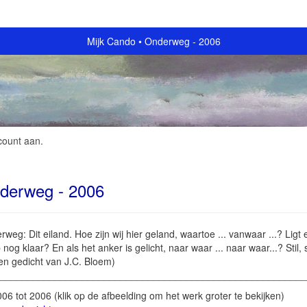
Mijk Cando
Onderweg - 2006
count aan
.
derweg - 2006
weg: Dit eiland. Hoe zijn wij hier geland, waartoe ... vanwaar ...? Lig
 nog klaar? En als het anker is gelicht, naar waar ... naar waar...? Stil, 
een gedicht van J.C. Bloem)
________________________________________________________
2006 tot 2006
(klik op de afbeelding om het werk groter te bekijken)