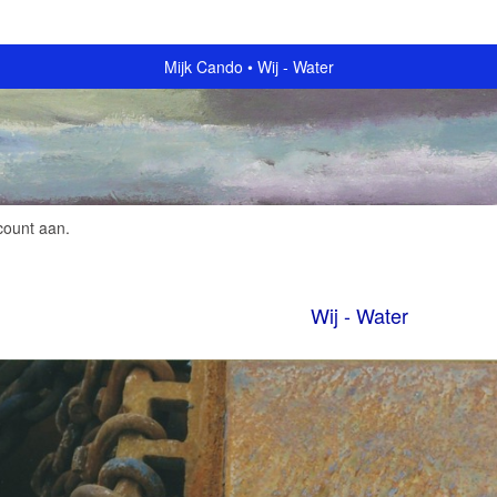
Mijk Cando
Wij - Water
count aan
.
Wij - Water