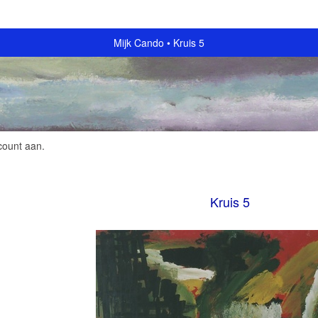
Mijk Cando
Kruis 5
count aan
.
Kruis 5