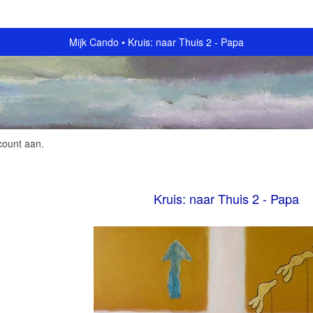
Mijk Cando
Kruis: naar Thuis 2 - Papa
count aan
.
Kruis: naar Thuis 2 - Papa