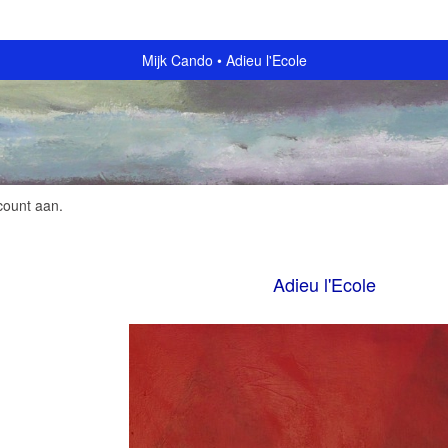
Mijk Cando
Adieu l'Ecole
count aan
.
Adieu l'Ecole